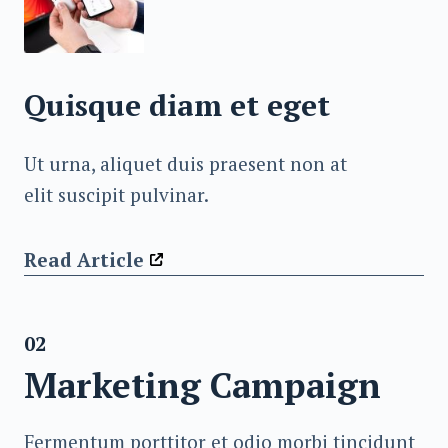
Quisque diam et eget
Ut urna, aliquet duis praesent non at
elit suscipit pulvinar.
Read Article
02
Marketing Campaign
Fermentum porttitor et odio morbi tincidunt