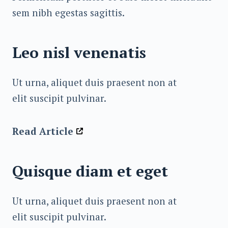
sem nibh egestas sagittis.
Leo nisl venenatis
Ut urna, aliquet duis praesent non at
elit suscipit pulvinar.
Read Article
Quisque diam et eget
Ut urna, aliquet duis praesent non at
elit suscipit pulvinar.