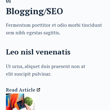
01
Blogging/SEO
Fermentum porttitor et odio morbi tincidunt
sem nibh egestas sagittis.
Leo nisl venenatis
Ut urna, aliquet duis praesent non at
elit suscipit pulvinar.
Read Article