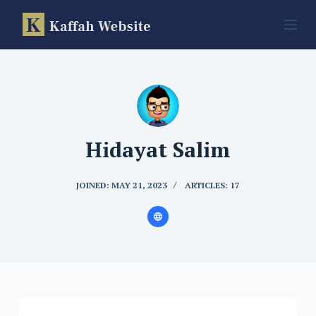
S
k
i
p
t
o
Hidayat Salim
c
o
JOINED: MAY 21, 2023
ARTICLES: 17
n
t
e
n
t